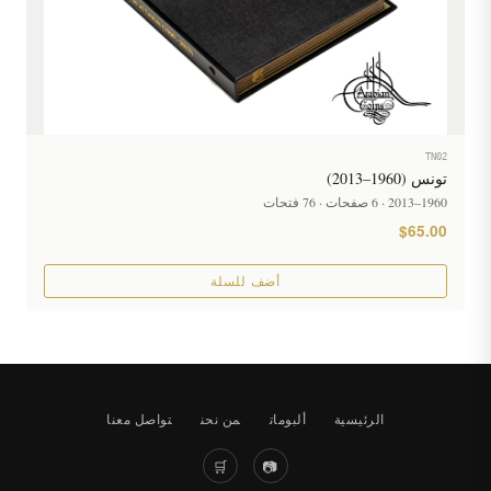
TN02
تونس (1960–2013)
1960–2013 · 6 صفحات · 76 فتحات
$65.00
أضف للسلة
الرئيسية
ألبومات
من نحن
تواصل معنا
🛒
📷