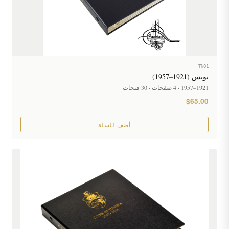
TN01
تونس (1921–1957)
1921–1957 · 4 صفحات · 30 فتحات
$65.00
أضف للسلة