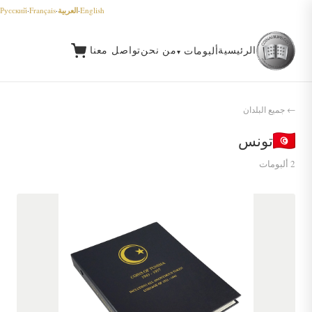
العربية
Русский
·
Français
·
·
English
الرئيسية
من نحن
تواصل معنا
ألبومات
← جميع البلدان
تونس
2 ألبومات