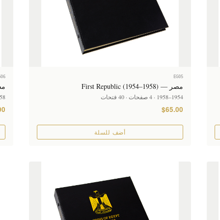
G06
EG05
مصر — First Republic (1954–1958)
مصر — 972
1954–1958 · 4 صفحات · 40 فتحات
1958–1972 · 6 ص
00
$65.00
أضف للسلة