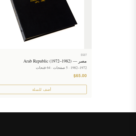
EG07
مصر — Arab Republic (1972–1982)
1972–1982 · 5 صفحات · 64 فتحات
$65.00
أضف للسلة