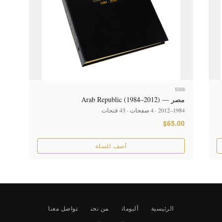
EG08
مصر — Arab Republic (1984–2012)
1984–2012 · 4 صفحات · 43 فتحات
$65.00
أضف للسلة
الرئيسية
ألبومات
من نحن
تواصل معنا