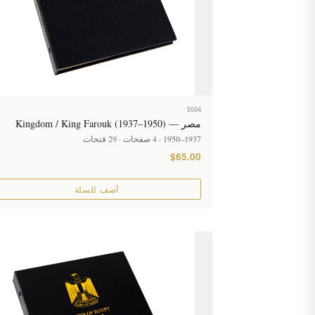
EG04
مصر — Kingdom / King Farouk (1937–1950)
1937–1950 · 4 صفحات · 29 فتحات
$65.00
أضف للسلة