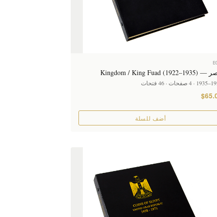
E
Kingdom / King Fuad (1922–1)
فحات · 46 فتحات
$65.
أضف للسلة