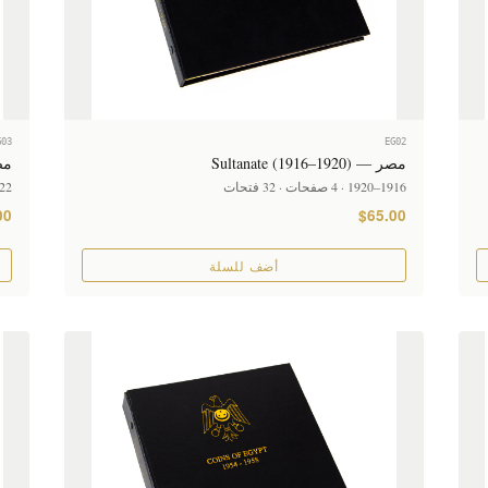
G03
EG02
مصر — Sultanate (1916–1920)
مصر — 935
1916–1920 · 4 صفحات · 32 فتحات
1922–1935 · 4 ص
00
$65.00
أضف للسلة