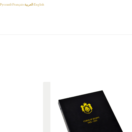
العربية
Русский
·
Français
·
·
English