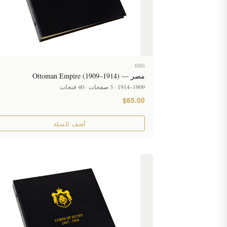
EG01
مصر — Ottoman Empire (1909–1914)
1909–1914 · 3 صفحات · 40 فتحات
$65.00
أضف للسلة