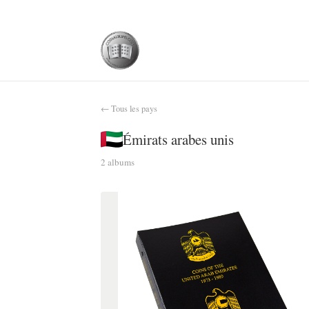
← Tous les pays
Émirats arabes unis
2 albums