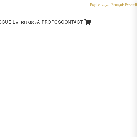
Français
English
·
العربية
·
·
Русский
CCUEIL
À PROPOS
CONTACT
ALBUMS