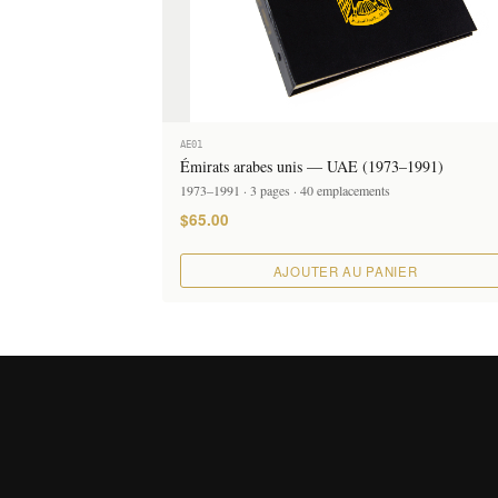
AE01
Émirats arabes unis — UAE (1973–1991)
1973–1991 · 3 pages · 40 emplacements
$65.00
AJOUTER AU PANIER