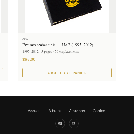
AE02
Émirats arabes unis — UAE (1995–2012)
1995–2012 · 5 pages · 50 emplacements
$65.00
AJOUTER AU PANIER
Accueil
Albums
À propos
Contact
📷
🛒