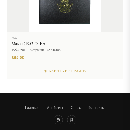
MC01
Макао (1952–2010)
1952–2010 · 6 страниц · 72 слотов
$65.00
ДОБАВИТЬ В КОРЗИНУ
Главная
Альбомы
О нас
Контакты
📷
🛒