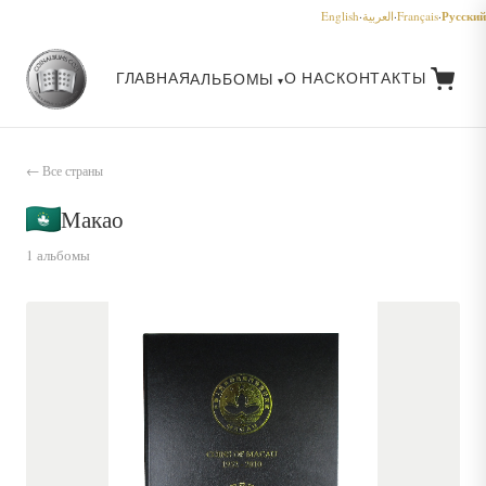
Русский
English
·
العربية
·
Français
·
ГЛАВНАЯ
О НАС
КОНТАКТЫ
АЛЬБОМЫ
← Все страны
Макао
1 альбомы