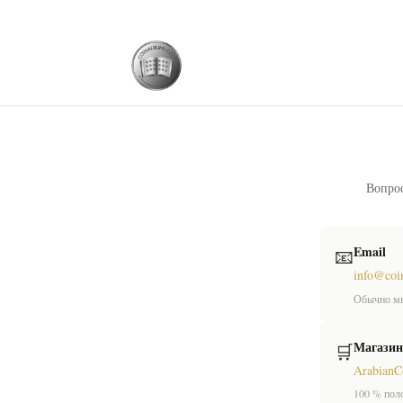
Вопрос
Email
📧
info@coi
Обычно мы
Магазин
🛒
ArabianC
100 % пол