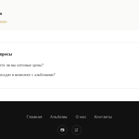
am
bums
опросы
ете ли вы оптовые цены?
ходят в комплект с альбомами?
Главная
Альбомы
О нас
Контакты
📷
🛒