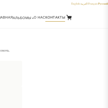
Русский
English
·
العربية
·
Français
·
ЛАВНАЯ
О НАС
КОНТАКТЫ
АЛЬБОМЫ
помочь.