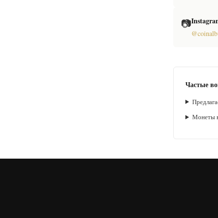
Instagr
📷
@coinal
Частые в
Предлага
Монеты в