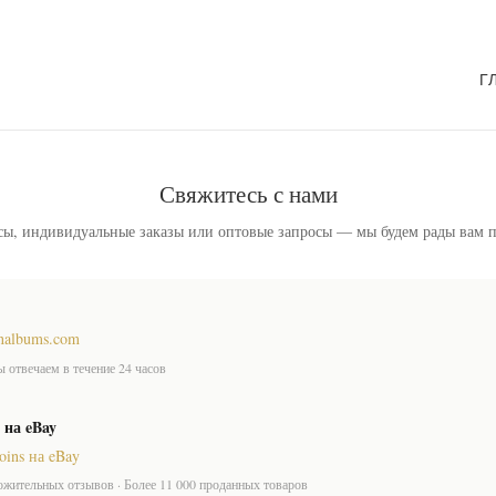
Г
Свяжитесь с нами
ы, индивидуальные заказы или оптовые запросы — мы будем рады вам 
nalbums.com
 отвечаем в течение 24 часов
 на eBay
oins на eBay
ожительных отзывов · Более 11 000 проданных товаров