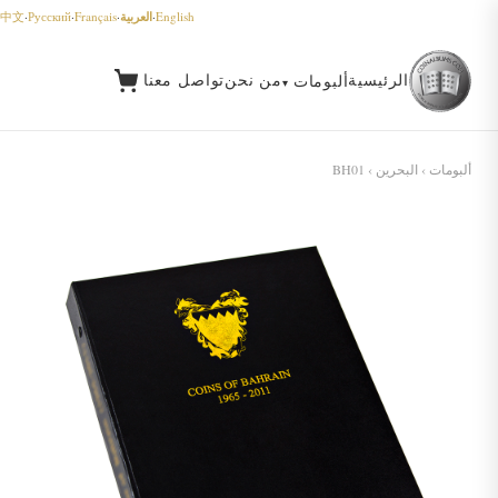
العربية
中文
·
Русский
·
Français
·
·
English
الرئيسية
من نحن
تواصل معنا
ألبومات
ألبومات
›
البحرين
› BH01