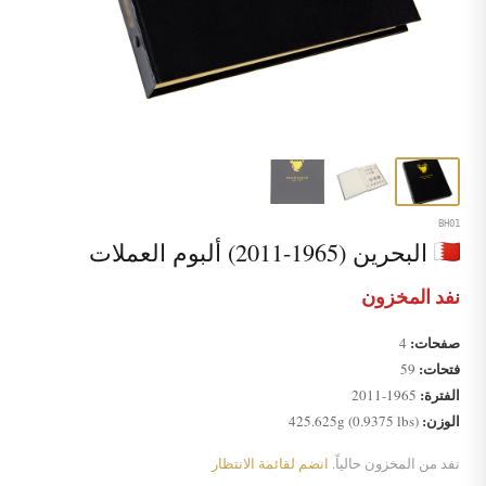
BH01
البحرين (1965-2011) ألبوم العملات
نفد المخزون
صفحات:
4
فتحات:
59
الفترة:
1965-2011
الوزن:
425.625g (0.9375 lbs)
نفد من المخزون حالياً.
انضم لقائمة الانتظار