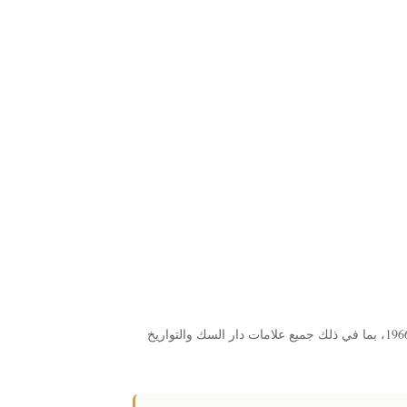
يتكون هذا الألبوم من 5 صفحات ويحتوي على إجمالي 59 فتحة. هذه الفتحات مصممة لإيواء العملات الصادرة عن جيرسي بين 1841 و 1966، بما في ذلك جميع علامات دار السك والتواريخ