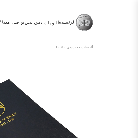
الرئيسية
من نحن
تواصل معنا
ألبومات
ألبومات
›
جيرسي
› JR01