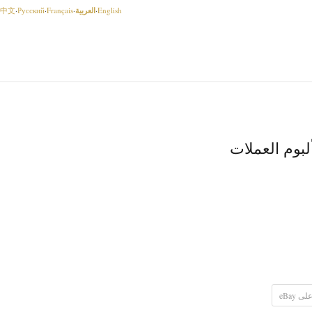
العربية
中文
·
Русский
·
Français
·
·
English
 eBay