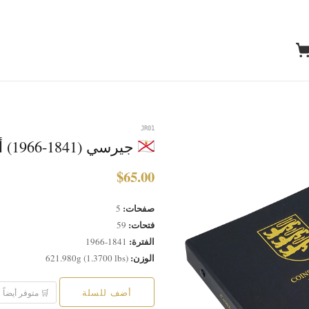
JR01
جيرسي (1841-1966) ألبوم العملات
$65.00
صفحات:
5
فتحات:
59
الفترة:
1841-1966
الوزن:
621.980g (1.3700 lbs)
أضف للسلة
🛒 متوفر أيضاً على