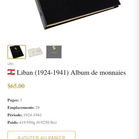
LB01
Liban (1924-1941) Album de monnaies
$65.00
Pages:
3
Emplacements:
29
Période:
1924-1941
Poids:
419.950g (0.9250 lbs)
AJOUTER AU PANIER