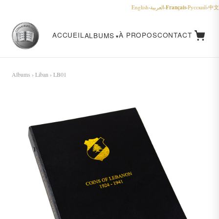
Français
English
·
العربية
·
·
Русский
·
中文
ACCUEIL
À PROPOS
CONTACT
ALBUMS
Albums
›
Liban
› LB01