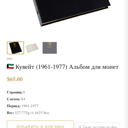
KW01
Кувейт (1961-1977) Альбом для монет
$65.00
Страниц:
6
Слотов:
84
Период:
1961-1977
Вес:
527.775g (1.1625 lbs)
ДОБАВИТЬ В КОРЗИНУ
🛒 Также доступно на eBay