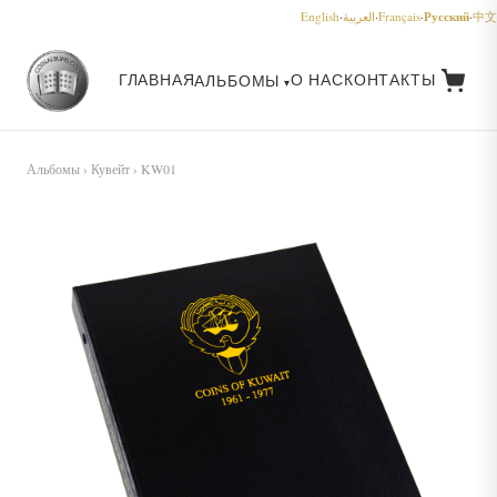
Русский
English
·
العربية
·
Français
·
·
中文
ГЛАВНАЯ
О НАС
КОНТАКТЫ
АЛЬБОМЫ
Альбомы
›
Кувейт
› KW01