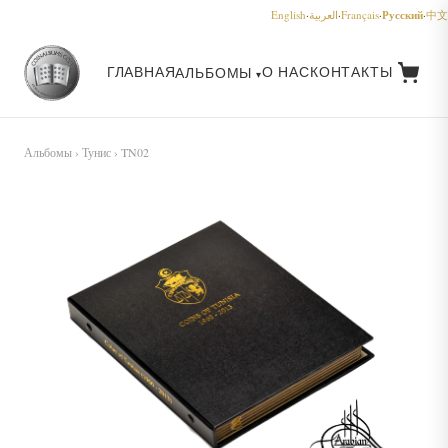
Русский
English
·
العربية
·
Français
·
·
中文
ГЛАВНАЯ
О НАС
КОНТАКТЫ
АЛЬБОМЫ
Альбомы
›
Тунис
› TN02