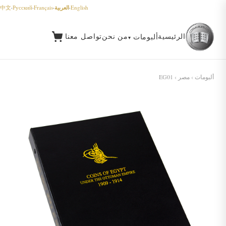
العربية
中文
·
Русский
·
Français
·
·
English
الرئيسية
من نحن
تواصل معنا
ألبومات
ألبومات
›
مصر
› EG01