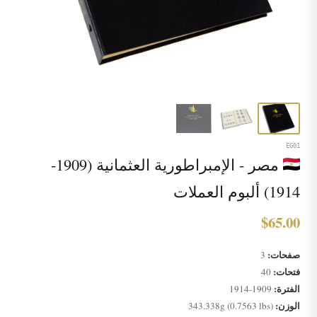
EG01
مصر - الإمبراطورية العثمانية (1909-
1914) ألبوم العملات
$65.00
صفحات:
3
فتحات:
40
الفترة:
1909-1914
الوزن:
343.338g (0.7563 lbs)