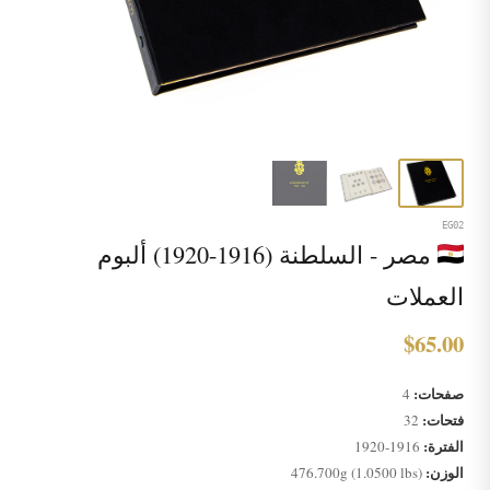
EG02
مصر - السلطنة (1916-1920) ألبوم
العملات
$65.00
صفحات:
4
فتحات:
32
الفترة:
1916-1920
الوزن:
476.700g (1.0500 lbs)