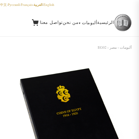
العربية
中文
·
Русский
·
Français
·
·
English
الرئيسية
من نحن
تواصل معنا
ألبومات
ألبومات
›
مصر
› EG02