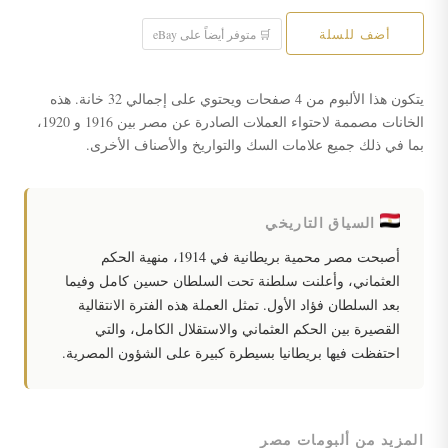
أضف للسلة
🛒 متوفر أيضاً على eBay
يتكون هذا الألبوم من 4 صفحات ويحتوي على إجمالي 32 خانة. هذه
الخانات مصممة لاحتواء العملات الصادرة عن مصر بين 1916 و 1920،
بما في ذلك جميع علامات السك والتواريخ والأصناف الأخرى.
السياق التاريخي
أصبحت مصر محمية بريطانية في 1914، منهية الحكم
العثماني، وأعلنت سلطنة تحت السلطان حسين كامل وفيما
بعد السلطان فؤاد الأول. تمثل العملة هذه الفترة الانتقالية
القصيرة بين الحكم العثماني والاستقلال الكامل، والتي
احتفظت فيها بريطانيا بسيطرة كبيرة على الشؤون المصرية.
المزيد من ألبومات مصر