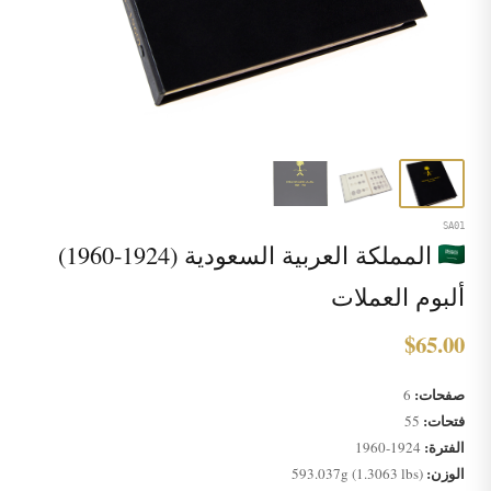
SA01
المملكة العربية السعودية (1924-1960)
ألبوم العملات
$65.00
صفحات:
6
فتحات:
55
الفترة:
1924-1960
الوزن:
593.037g (1.3063 lbs)