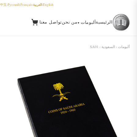
العربية
中文
·
Русский
·
Français
·
·
English
الرئيسية
من نحن
تواصل معنا
ألبومات
ألبومات
›
السعودية
› SA01