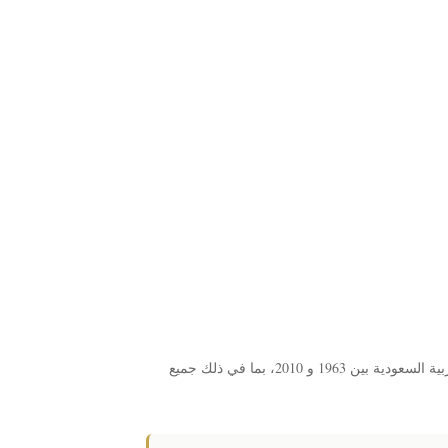
يتكون هذا الألبوم من 3 صفحات ويحتوي على إجمالي 40 فتحة. هذه الفتحات مصممة لإيواء العملات المعدنية الصادرة عن المملكة العربية السعودية بين 1963 و 2010، بما في ذلك جميع