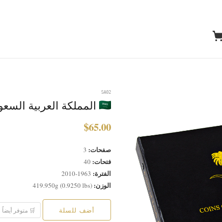
SA02
المملكة العربية السعودية (1963-2010) ألبو
$65.00
صفحات:
3
فتحات:
40
الفترة:
1963-2010
الوزن:
419.950g (0.9250 lbs)
أضف للسلة
🛒 متوفر أيضاً على