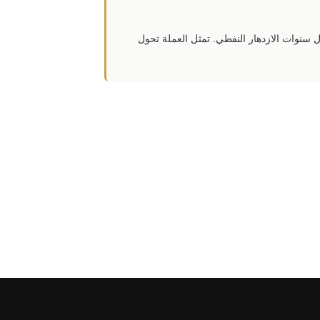
م 1953، مع حكم أبنائه سعود ولاحقاً فيصل خلال سنوات الازدهار النفطي. تمثل العملة تحول