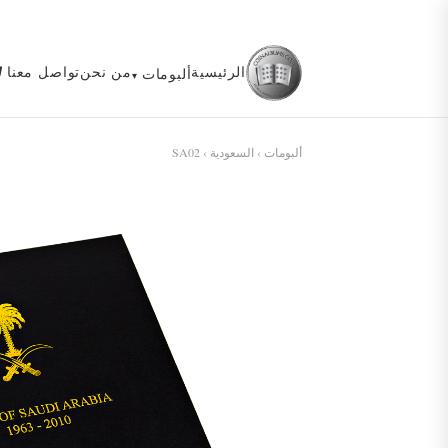
الرئيسية
من نحن
تواصل معنا
ألبومات
ألبومات
›
السعودية
› SA02