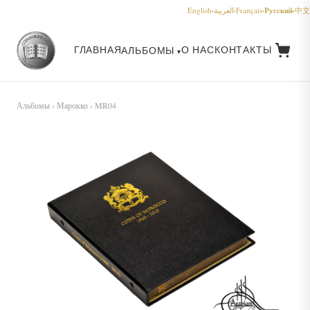
Русский
English
·
العربية
·
Français
·
·
中文
ГЛАВНАЯ
О НАС
КОНТАКТЫ
АЛЬБОМЫ
Альбомы
›
Марокко
› MR04