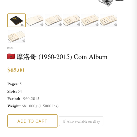
MR04
摩洛哥 (1960-2015) Coin Album
$65.00
Pages:
5
Slots:
54
Period:
1960-2015
Weight:
681.000g (1.5000 lbs)
ADD TO CART
🛒 Also available on eBay