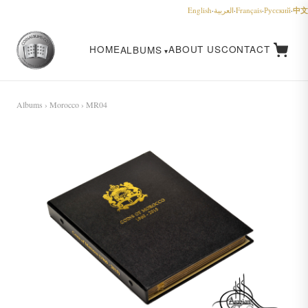
中文
English
·
العربية
·
Français
·
Русский
·
HOME
ABOUT US
CONTACT
ALBUMS
Albums
›
Morocco
› MR04