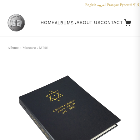
中文
English
·
العربية
·
Français
·
Русский
·
HOME
ABOUT US
CONTACT
ALBUMS
Albums
›
Morocco
› MR01