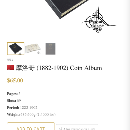
MR01
摩洛哥 (1882-1902) Coin Album
$65.00
Pages:
5
Slots:
69
Period:
1882-1902
Weight:
635.600g (1.4000 lbs)
ADD TO CART
🛒 Also available on eBay