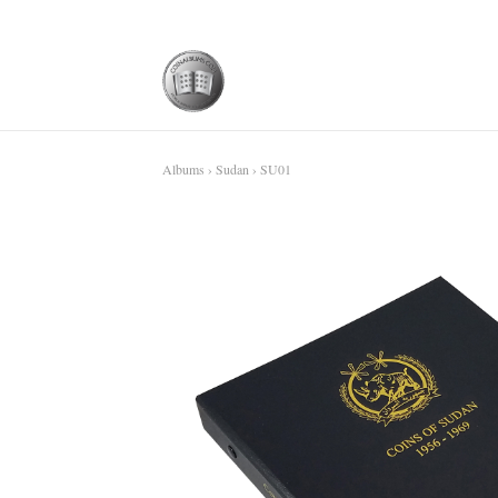
Albums
›
Sudan
› SU01