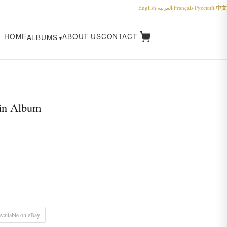
中文
English
·
العربية
·
Français
·
Русский
·
HOME
ABOUT US
CONTACT
ALBUMS
in Album
vailable on eBay