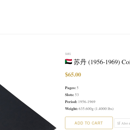
SU01
苏丹 (1956-1969) Co
$65.00
Pages:
5
Slots:
53
Period:
1956-1969
Weight:
635.600g (1.4000 lbs)
ADD TO CART
🛒 Also a