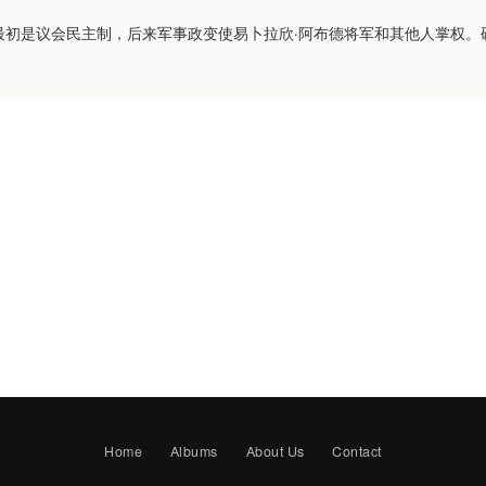
，最初是议会民主制，后来军事政变使易卜拉欣·阿布德将军和其他人掌权
Home
Albums
About Us
Contact