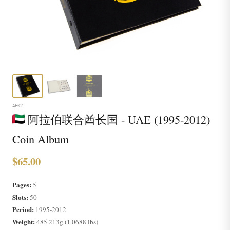
AE02
阿拉伯联合酋长国 - UAE (1995-2012)
Coin Album
$65.00
Pages:
5
Slots:
50
Period:
1995-2012
Weight:
485.213g (1.0688 lbs)