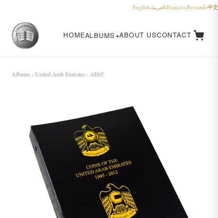
中文
English
·
العربية
·
Français
·
Русский
·
HOME
ABOUT US
CONTACT
ALBUMS
Albums
›
United Arab Emirates
› AE02