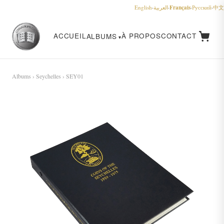
Français
English
·
العربية
·
·
Русский
·
中文
ACCUEIL
À PROPOS
CONTACT
ALBUMS
Albums
›
Seychelles
› SEY01