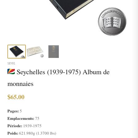
SEY01
Seychelles (1939-1975) Album de
monnaies
$65.00
Pages:
5
Emplacements:
75
Période:
1939-1975
Poids:
621.980g (1.3700 lbs)