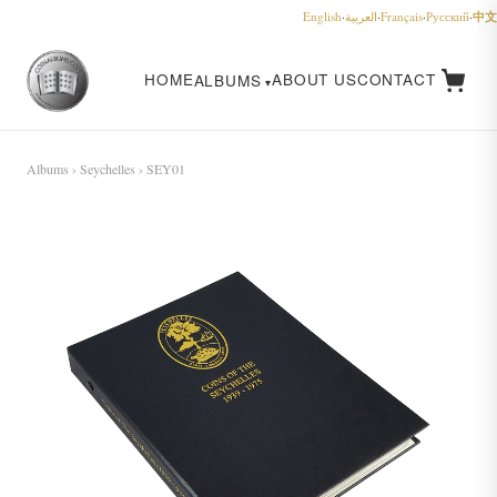
中文
English
·
العربية
·
Français
·
Русский
·
HOME
ABOUT US
CONTACT
ALBUMS
Albums
›
Seychelles
› SEY01