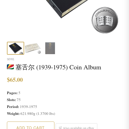
SEY01
塞舌尔 (1939-1975) Coin Album
$65.00
Pages:
5
Slots:
75
Period:
1939-1975
Weight:
621.980g (1.3700 lbs)
ADD TO CART
🛒 Also available on eBay